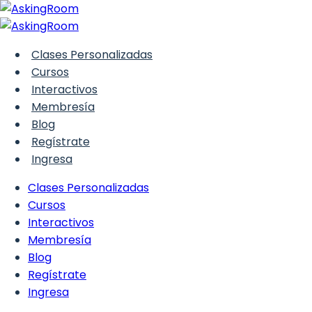
www.askingroom.com
Cocientes notables
Clases Personalizadas
Cursos
Interactivos
Curso Interactivo de Álgebra > Módulo 2.
Membresía
Productos y Cocientes Notables > Cocientes
notables
Blog
EN PROGRESO
Regístrate
Ingresa
Clases Personalizadas
Cursos
‹
Interactivos
Anterior
Membresía
Iniciar sesión para completar
Blog
Regístrate
›
Siguiente
Ingresa