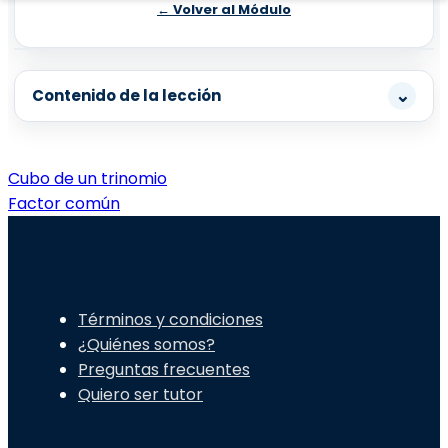
← Volver al Módulo
⌄
Contenido de la lección
Navegación
Cubo de un trinomio
Factor común
de
entradas
Términos y condiciones
¿Quiénes somos?
Preguntas frecuentes
Quiero ser tutor