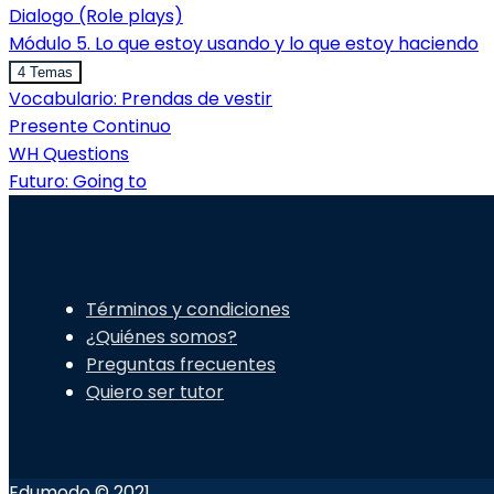
Dialogo (Role plays)
Módulo 5. Lo que estoy usando y lo que estoy haciendo
4 Temas
Vocabulario: Prendas de vestir
Presente Continuo
WH Questions
Futuro: Going to
Términos y condiciones
¿Quiénes somos?
Preguntas frecuentes
Quiero ser tutor
Edumodo © 2021