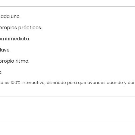
cada uno.
jemplos prácticos.
ón inmediata.
lave.
propio ritmo.
o.
ido es 100% interactivo, diseñado para que avances cuando y do