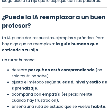
luego pide a tu hijo que lo explique con sus palabras.
¿Puede la IA reemplazar a un buen
profesor?
La IA puede dar respuestas, ejemplos y práctica. Pero
hay algo que no reemplaza:
la guía humana que
entiende a tu hijo
.
Un tutor humano:
detecta
por qué no está comprendiendo
(no
solo “qué” no sabe),
ajusta el método según su
edad, nivel y estilo de
aprendizaje
,
acompaña con
empatía
(especialmente
cuando hay frustración),
enseña una ruta de estudio que se vuelve
hábito
.