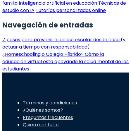
familia
Inteligencia artificial en educación
Técnicas de
estudio con IA
Tutorías personalizadas online
Navegación de entradas
7 pasos para prevenir el acoso escolar desde casa (y
actuar a tiempo con responsabilidad)
¿Homeschooling o Colegio Híbrido? Cómo la
educación virtual está apoyando la salud mental de los
estudiantes
Términos y condiciones
¿Quiénes somos?
Preguntas frecuentes
Quiero ser tutor